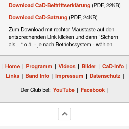
Download CaD-Beitrittserklärung
(PDF, 22KB)
Download CaD-Satzung
(PDF, 24KB)
Zum Download mit rechter Maustaste auf den
entsprechenden Link klicken und dann "Sichern
als…" o.ä. - je nach Betriebssystem - wählen.
|
Home
|
Programm
|
Videos
|
Bilder
|
CaD-Info
|
Links
|
Band Info
|
Impressum
|
Datenschutz
|
Der Club bei:
YouTube
|
Facebook
|
keyboard_arrow_up