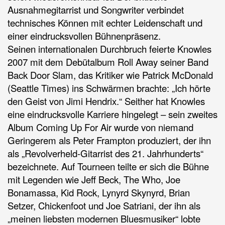
Ausnahmegitarrist und Songwriter verbindet
technisches Können mit echter Leidenschaft und
einer eindrucksvollen Bühnenpräsenz.
Seinen internationalen Durchbruch feierte Knowles
2007 mit dem Debütalbum
Roll Away
seiner Band
Back Door Slam
, das Kritiker wie Patrick McDonald
(Seattle Times) ins Schwärmen brachte: „Ich hörte
den Geist von Jimi Hendrix.“ Seither hat Knowles
eine eindrucksvolle Karriere hingelegt – sein zweites
Album
Coming Up For Air
wurde von niemand
Geringerem als
Peter Frampton
produziert, der ihn
als „Revolverheld-Gitarrist des 21. Jahrhunderts“
bezeichnete. Auf Tourneen teilte er sich die Bühne
mit Legenden wie
Jeff Beck
,
The Who
,
Joe
Bonamassa
,
Kid Rock
,
Lynyrd Skynyrd
,
Brian
Setzer
,
Chickenfoot
und
Joe Satriani
, der ihn als
„meinen liebsten modernen Bluesmusiker“ lobte