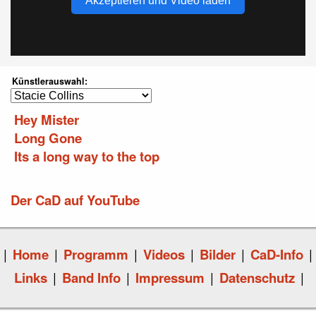
Akzeptieren und Video laden
Künstlerauswahl:
Hey Mister
Long Gone
Its a long way to the top
Der CaD auf YouTube
|
Home
|
Programm
|
Videos
|
Bilder
|
CaD-Info
|
Links
|
Band Info
|
Impressum
|
Datenschutz
|