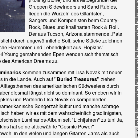
Gruppen Sidewinders und Sand Rubies,
liegen die Wurzeln des Gitarristen,
Sängers und Komponisten beim Country-
Rock, Blues und knallharten Rock & Roll.
Der aus Tucson, Arizona stammende „Pate
sticht durch ungewöhnliche Soli, seine Stücke zeichnen
che Harmonien und Lebendigkeit aus. Hopkins´
il Young gemahnenden Epen wenden sich thematisch
te des American Dreams zu.
uminarios
kommen zusammen mit Lisa Novak mit neuer
ns in die Lande.
Auch auf
"Buried Treasures"
ziehen
Alltagsthemen des amerikanischen Südwestens durch
 aber diesmal längst nicht so dominant. So erleben wir in
pkins und Partnerin Lisa Novak co-komponierten
uramerikanische Songerzählkultur und manche schräge
isch haben wir es mit dem wahrscheinlich gradlinigsten,
trischsten Luminarios-Album seit "Lichtjahren" zu tun! Ja,
pkins hat seine altbewährte "Cosmic Power"
0
owohl in den vielen und langen Gitarren-Jams als auch