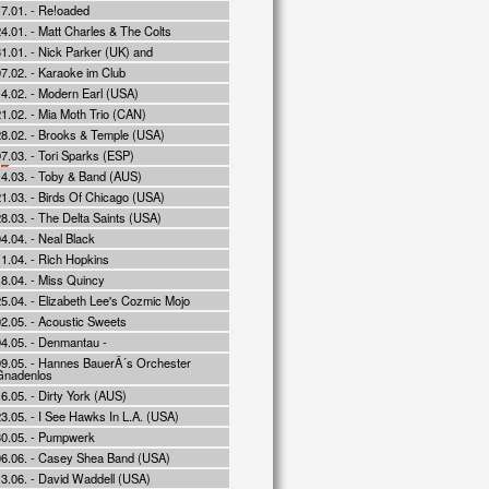
17.01. - Re!oaded
4.01. - Matt Charles & The Colts
1.01. - Nick Parker (UK) and
7.02. - Karaoke im Club
14.02. - Modern Earl (USA)
1.02. - Mia Moth Trio (CAN)
28.02. - Brooks & Temple (USA)
7.03. - Tori Sparks (ESP)
sp
14.03. - Toby & Band (AUS)
21.03. - Birds Of Chicago (USA)
8.03. - The Delta Saints (USA)
4.04. - Neal Black
1.04. - Rich Hopkins
18.04. - Miss Quincy
5.04. - Elizabeth Lee's Cozmic Mojo
02.05. - Acoustic Sweets
04.05. - Denmantau -
09.05. - Hannes BauerÂ´s Orchester
Gnadenlos
6.05. - Dirty York (AUS)
3.05. - I See Hawks In L.A. (USA)
30.05. - Pumpwerk
06.06. - Casey Shea Band (USA)
13.06. - David Waddell (USA)