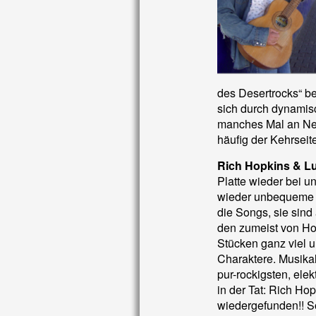
des Desertrocks“ be
sich durch dynamis
manches Mal an Ne
häufig der Kehrsei
Rich Hopkins & L
Platte wieder bei u
wieder unbequeme 
die Songs, sie sind
den zumeist von Ho
Stücken ganz viel 
Charaktere. Musikal
pur-rockigsten, elek
in der Tat: Rich Ho
wiedergefunden!! S