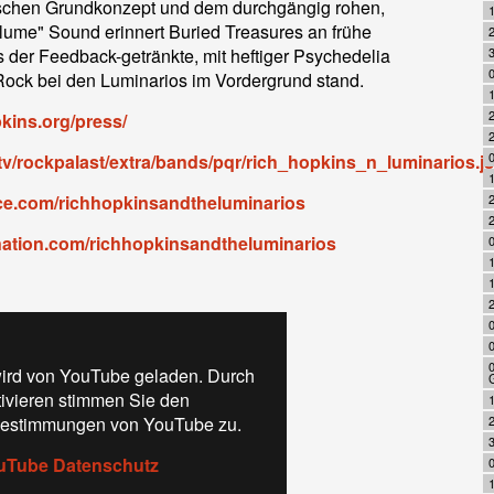
rischen Grundkonzept und dem durchgängig rohen,
lume" Sound erinnert Buried Treasures an frühe
2
s der Feedback-getränkte, mit heftiger Psychedelia
3
0
Rock bei den Luminarios im Vordergrund stand.
2
kins.org/press/
0
tv/rockpalast/extra/bands/pqr/rich_hopkins_n_luminarios.j
ce.com/richhopkinsandtheluminarios
2
nation.com/richhopkinsandtheluminarios
0
1
2
ird von YouTube geladen. Durch
tivieren stimmen Sie den
1
estimmungen von YouTube zu.
2
uTube Datenschutz