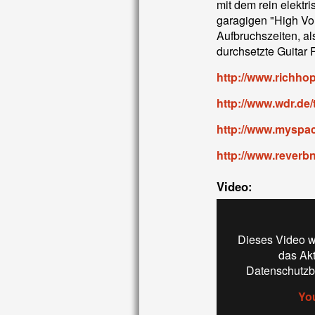
mit dem rein elekt
garagigen "High Vo
Aufbruchszeiten, al
durchsetzte Guitar 
http://www.richhop
http://www.wdr.de/
http://www.myspa
http://www.reverb
Video:
Dieses Video w
das Ak
Datenschutzb
Yo