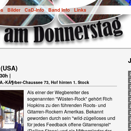
os
Bilder
CaD-Info
Band Info
Links
 (USA)
.30h |
-A.-KÃ¶rber-Chaussee 73, Hof hinten 1. Stock
Als einer der Wegbereiter des
sogenannten "Wüsten-Rock" gehört Rich
Hopkins zu den führenden Roots- und
Gitarren-Rockern Amerikas. Bekannt
geworden durch sein "wild-zügelloses und
für jedes Feedback offene Gitarrenspiel"
(Rolling Stone) und als Mitbegründer der