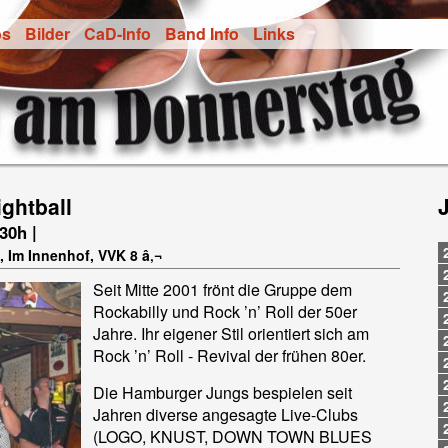
os
Bilder
CaD-Info
Band Info
Links
ghtball
.30h |
, Im Innenhof, VVK 8 â‚¬
Seit Mitte 2001 frönt die Gruppe dem
Rockabilly und Rock ’n’ Roll der 50er
Jahre. Ihr eigener Stil orientiert sich am
Rock ’n’ Roll - Revival der frühen 80er.
Die Hamburger Jungs bespielen seit
Jahren diverse angesagte Live-Clubs
(LOGO, KNUST, DOWN TOWN BLUES