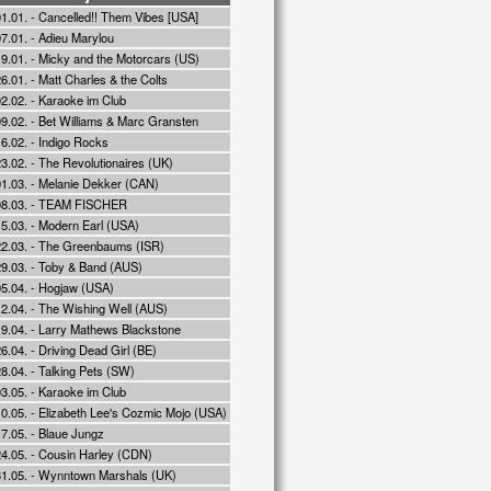
01.01. - Cancelled!! Them Vibes [USA]
7.01. - Adieu Marylou
19.01. - Micky and the Motorcars (US)
6.01. - Matt Charles & the Colts
2.02. - Karaoke im Club
09.02. - Bet Williams & Marc Gransten
6.02. - Indigo Rocks
3.02. - The Revolutionaires (UK)
01.03. - Melanie Dekker (CAN)
08.03. - TEAM FISCHER
15.03. - Modern Earl (USA)
22.03. - The Greenbaums (ISR)
29.03. - Toby & Band (AUS)
05.04. - Hogjaw (USA)
12.04. - The Wishing Well (AUS)
19.04. - Larry Mathews Blackstone
6.04. - Driving Dead Girl (BE)
8.04. - Talking Pets (SW)
3.05. - Karaoke im Club
10.05. - Elizabeth Lee's Cozmic Mojo (USA)
7.05. - Blaue Jungz
24.05. - Cousin Harley (CDN)
31.05. - Wynntown Marshals (UK)