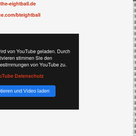
the-eightball.de
0
e.com/bteightball
2
0
1
2
ird von YouTube geladen. Durch
tivieren stimmen Sie den
estimmungen von YouTube zu.
uTube Datenschutz
tieren und Video laden
2
2
0
1