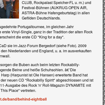
CLUB, Rockpalast Speicher-FL u. m.) und
Festival-Bühnen (AUKRUG OPEN AIR,
ASTRA-Bühne Hafengeburtstag) in allen
Gefilden Deutschlands.
sgedehnte Portugaltournee, im gleichen Jahr
e erste Vinyl-Single, ganz in der Tradition der alten Rock
 erscheint die erste CD "King for a day".
CaD sie im Jazz-Forum Bergedorf (siehe Foto). 2009
 in den Niederlanden und England, u. a. im ausverkauften
rnwall.
 sorgen die Buben auch beim letzten Rockabilly-
ingende Beine und heiße Schuhsohlen. â€¨Die
Harp (Harpunist ist Ole Hansen) erweiterte Band hat
n der neuen CD "Rockabilly Spirit" abgeschlossen und ist
011-Ausgabe des Rock 'n' Roll-Magazin DYNAMITE mit
his Place" vertreten.
t.de/band/behind-eightball