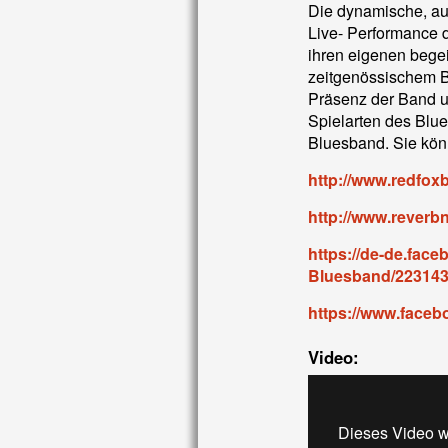
Die dynamische, au
Live- Performance d
ihren eigenen bege
zeitgenössischem Bl
Präsenz der Band u
Spielarten des Blu
Bluesband. Sie könn
http://www.redfox
http://www.reverb
https://de-de.fac
Bluesband/22314
https://www.face
Video:
Dieses Video w