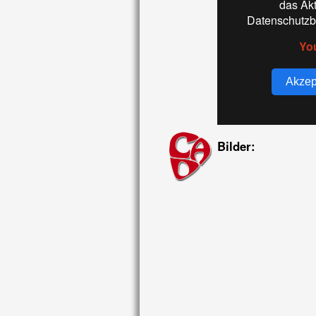
das Ak
Datenschutzb
Yo
Akzep
Bilder: