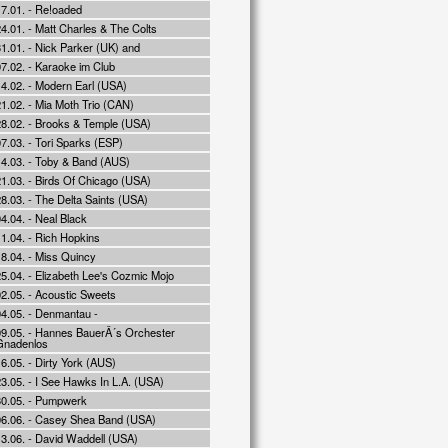
17.01. - Re!oaded
4.01. - Matt Charles & The Colts
1.01. - Nick Parker (UK) and
7.02. - Karaoke im Club
14.02. - Modern Earl (USA)
1.02. - Mia Moth Trio (CAN)
28.02. - Brooks & Temple (USA)
7.03. - Tori Sparks (ESP)
14.03. - Toby & Band (AUS)
21.03. - Birds Of Chicago (USA)
8.03. - The Delta Saints (USA)
4.04. - Neal Black
1.04. - Rich Hopkins
18.04. - Miss Quincy
5.04. - Elizabeth Lee's Cozmic Mojo
02.05. - Acoustic Sweets
04.05. - Denmantau -
09.05. - Hannes BauerÂ´s Orchester
Gnadenlos
6.05. - Dirty York (AUS)
3.05. - I See Hawks In L.A. (USA)
30.05. - Pumpwerk
06.06. - Casey Shea Band (USA)
13.06. - David Waddell (USA)