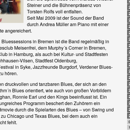
Steiner und die Bühnenpräsenz von
Torsten Rolfs voll entfalten.
Seit Mai 2009 ist der Sound der Band
durch Andrea Müller am Piano mit einer
e angereichert.
i Bluessessions in Bremen ist die Band regelmäßig in
esclub Meisenfrei, dem Murphy´s Corner in Bremen,
ub in Hamburg, als auch bei Kultur- und Stadtfesten
chhausen-Vilsen, Stadtfest Oldenburg,
stival in Syke, Jazzfreunde Burgdorf, Verdener Blues-
zu hören.
en druckvollen und tanzbaren Blues, der sich an den
hm´n Blues orientiert, wie auch von großen Vorbildern
han, Ronnie Earl und den Kings beeinflusst ist. Ein
slungreiches Programm beschert den Zuhörern ein
movie durch die Spielarten des Blues – von Swing und
zu Chicago und Texas Blues, bei dem auch ein
cht fehlt.
0