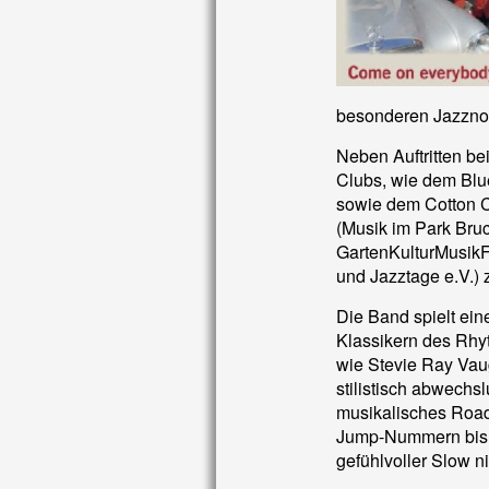
besonderen Jazznot
Neben Auftritten be
Clubs, wie dem Blu
sowie dem Cotton Cl
(Musik im Park Bru
GartenKulturMusikFe
und Jazztage e.V.) 
Die Band spielt ein
Klassikern des Rhyt
wie Stevie Ray Vaug
stilistisch abwech
musikalisches Road
Jump-Nummern bis 
gefühlvoller Slow ni