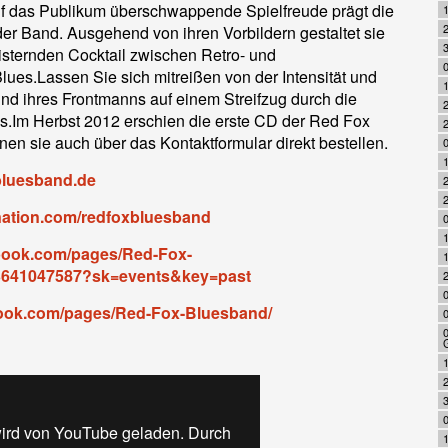
f das Publikum überschwappende Spielfreude prägt die
2
er Band. Ausgehend von ihren Vorbildern gestaltet sie
3
isternden Cocktail zwischen Retro- und
0
ues.Lassen Sie sich mitreißen von der Intensität und
nd ihres Frontmanns auf einem Streifzug durch die
2
es.Im Herbst 2012 erschien die erste CD der Red Fox
en sie auch über das Kontaktformular direkt bestellen.
0
bluesband.de
2
nation.com/redfoxbluesband
0
1
ebook.com/pages/Red-Fox-
3641047587?sk=events&key=past
2
book.com/pages/Red-Fox-Bluesband/
1
2
ird von YouTube geladen. Durch