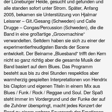
der Lüneburger Heide, gesucht und gefunden und
alle standen sofort unter Strom. Später, Anfang
2005, bekamen sie Unterstützung von Hjalmar
Leissner – Git./Gesang (Schweden) und Calle
Drugge – Congas/Percussion (Schweden), die die
Band in eine großartige „Groovmachine“
verwandelten. Seitdem haben sie sich zu einer der
experimentierfreudigsten Bands der Scene
entwickelt. Der Beiname „Bluesband“ trifft den Kern
nicht so ganz richtig aber die gesamte Musik der
Band basiert auf dem Blues. Das Programm
besteht aus bis zu drei Stunden respektlos aber
warmherzig gespielten Interpretationen von Hendrix
bis Clapton und eigenen Titeln in einem Mix aus
Blues / Funk / Rock / Reggae und Soul. Der Spaß
steht immer im Vordergrund und der Funke der auf
die Zuhörer überspringt, macht jedes Konzert der
Band zu einem wahren Feuerwerk der Emotionen.