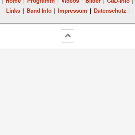
|
Home
|
Programm
|
Videos
|
Bilder
|
CaD-Info
|
Links
|
Band Info
|
Impressum
|
Datenschutz
|
keyboard_arrow_up