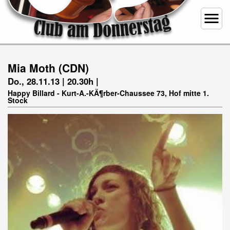
menu
Mia Moth (CDN)
Do., 28.11.13 | 20.30h |
Happy Billard - Kurt-A.-KÃ¶rber-Chaussee 73, Hof mitte 1.
Stock