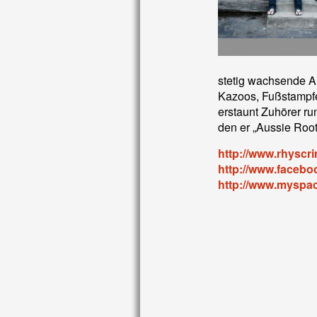
stetig wachsende A
Kazoos, Fußstampfen
erstaunt Zuhörer ru
den er „Aussie Root
http://www.rhyscr
http://www.faceb
http://www.myspa