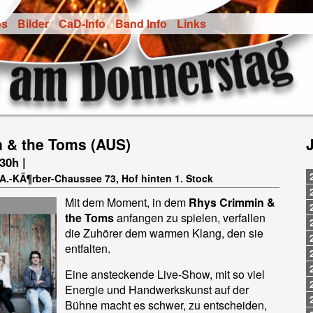
os
Bilder
CaD-Info
Band Info
Links
 & the Toms (AUS)
.30h |
-A.-KÃ¶rber-Chaussee 73, Hof hinten 1. Stock
Mit dem Moment, in dem
Rhys Crimmin &
the Toms
anfangen zu spielen, verfallen
die Zuhörer dem warmen Klang, den sie
entfalten.
Eine ansteckende Live-Show, mit so viel
Energie und Handwerkskunst auf der
Bühne macht es schwer, zu entscheiden,