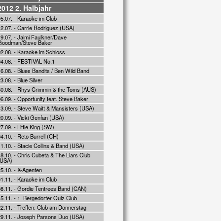
2012 2. Halbjahr
5.07. - Karaoke im Club
12.07. - Carrie Rodriguez (USA)
9.07. - Jaimi Faulkner/Dave
Goodman/Steve Baker
02.08. - Karaoke im Schloss
04.08. - FESTIVAL No.1
6.08. - Blues Bandits / Ben Wild Band
3.08. - Blue Silver
30.08. - Rhys Crimmin & the Toms (AUS)
6.09. - Opportunity feat. Steve Baker
13.09. - Steve Waitt & Mansisters (USA)
0.09. - Vicki Genfan (USA)
7.09. - Little King (SW)
4.10. - Reto Burrell (CH)
1.10. - Stacie Collins & Band (USA)
8.10. - Chris Cubeta & The Liars Club
(USA)
5.10. - X-Agenten
1.11. - Karaoke im Club
08.11. - Gordie Tentrees Band (CAN)
5.11. - 1. Bergedorfer Quiz Club
2.11. - Treffen: Club am Donnerstag
29.11. - Joseph Parsons Duo (USA)