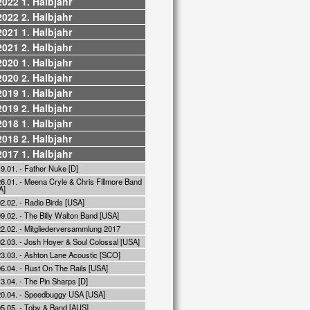
2022 1. Halbjahr
2022 2. Halbjahr
2021 1. Halbjahr
2021 2. Halbjahr
2020 1. Halbjahr
2020 2. Halbjahr
2019 1. Halbjahr
2019 2. Halbjahr
2018 1. Halbjahr
2018 2. Halbjahr
2017 1. Halbjahr
9.01. - Father Nuke [D]
6.01. - Meena Cryle & Chris Fillmore Band
A]
2.02. - Radio Birds [USA]
9.02. - The Billy Walton Band [USA]
22.02. - Mitgliederversammlung 2017
02.03. - Josh Hoyer & Soul Colossal [USA]
23.03. - Ashton Lane Acoustic [SCO]
06.04. - Rust On The Rails [USA]
3.04. - The Pin Sharps [D]
20.04. - Speedbuggy USA [USA]
05.05. - Toby & Band [AUS]