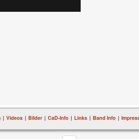
m
|
Videos
|
Bilder
|
CaD-Info
|
Links
|
Band Info
|
Impres