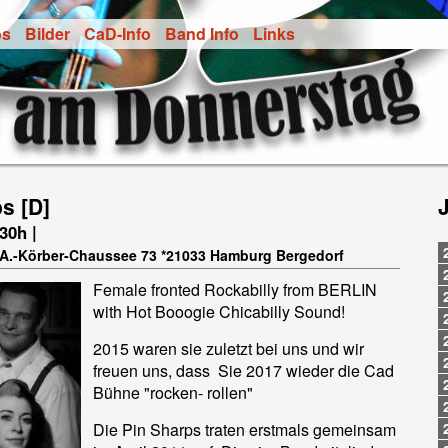
os
Bilder
CaD-Info
Band Info
Links
s [D]
.30h |
t-A.-Körber-Chaussee 73 *21033 Hamburg Bergedorf
Female fronted Rockabilly from BERLIN
with Hot Booogie Chicabilly Sound!
2015 waren sie zuletzt bei uns und wir
freuen uns, dass Sie 2017 wieder die Cad
Bühne "rocken- rollen"
Die Pin Sharps traten erstmals gemeinsam