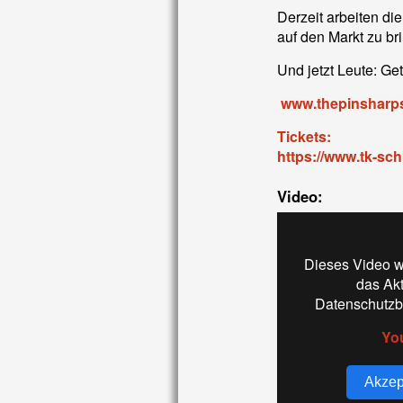
Derzeit arbeiten di
auf den Markt zu br
Und jetzt Leute: Get
www.thepinsharp
Tickets:
https://www.tk-sc
Video:
Dieses Video w
das Ak
Datenschutzb
Yo
Akzep