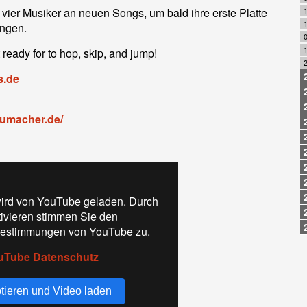
e vier Musiker an neuen Songs, um bald ihre erste Platte
1
ingen.
0
 ready for to hop, skip, and jump!
2
s.de
humacher.de/
ird von YouTube geladen. Durch
tivieren stimmen Sie den
estimmungen von YouTube zu.
uTube Datenschutz
tieren und Video laden