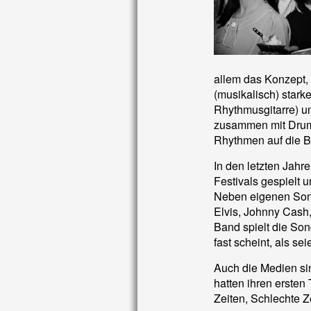
allem das Konzept, 
(musikalisch) star
Rhythmusgitarre) u
zusammen mit Drumm
Rhythmen auf die Bü
In den letzten Jah
Festivals gespielt 
Neben eigenen Song
Elvis, Johnny Cash,
Band spielt die Son
fast scheint, als se
Auch die Medien si
hatten ihren ersten
Zeiten, Schlechte Ze