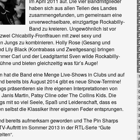
im April 2011 auf. Die vier Bandmitglieder
haben sich aus allen Teilen des Landes
zusammengefunden, um gemeinsam eine
unverwechselbare, einzigartige Rockabilly-
Band zu kreieren. Ungewöhnlich ist vor
zwei Chicabilly-Frontfrauen mit zwei sexy und
ken Jungs zu kombinieren. Holly Rose (Gesang und
nd Lily Black (Kontrabass und Zweitgesang) bringen
er Carl und der Leadgitarrist Sven wilde Rockabilly-
hne und bieten gleichzeitig was für’s Auge!
ren hat die Band eine Menge Live-Shows in Clubs und auf
1
und bereits bis August 2014 gibt es neue Show-Termine!
2
[
s präsentieren sie ihre eigenen Interpretationen von
0
 Janis Martin, Patsy Cline oder The Collins Kids. Die
0
gs mit so viel Seele, Spaß und Leidenschaft, dass es
ien selbst die Klassiker ihrer eigenen Feder entsprungen.
nd bereits aufmerksam geworden und The Pin Sharps
 TV-Auftritt im Sommer 2013 in der RTL-Serie “Gute
1
iten“.